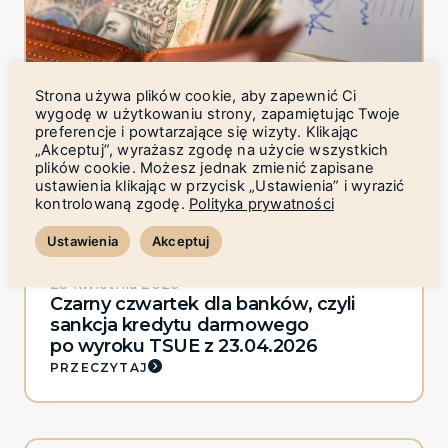
Strona używa plików cookie, aby zapewnić Ci
wygodę w użytkowaniu strony, zapamiętując Twoje
19 lipca 2026
preferencje i powtarzające się wizyty. Klikając
Ustawa frankowa wchodzi w życie
„Akceptuj”, wyrażasz zgodę na użycie wszystkich
PRZECZYTAJ
plików cookie. Możesz jednak zmienić zapisane
ustawienia klikając w przycisk „Ustawienia” i wyrazić
kontrolowaną zgodę.
Polityka prywatności
Ustawienia
Akceptuj
23 kwietnia 2026
Czarny czwartek dla banków, czyli
sankcja kredytu darmowego
po wyroku TSUE z 23.04.2026
PRZECZYTAJ