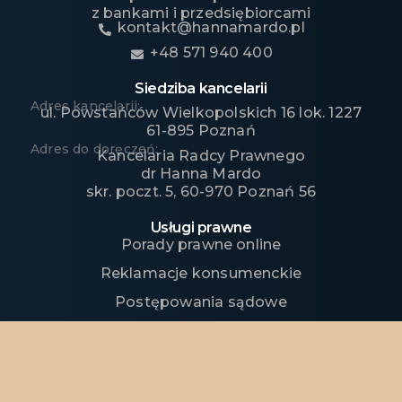
z bankami i przedsiębiorcami
kontakt@hannamardo.pl
+48 571 940 400
Siedziba kancelarii
Adres kancelarii:
ul. Powstańców Wielkopolskich 16 lok. 1227
61-895 Poznań
Adres do doręczeń:
Kancelaria Radcy Prawnego
dr Hanna Mardo
skr. poczt. 5, 60-970 Poznań 56
Usługi prawne
Porady prawne online
Reklamacje konsumenckie
Postępowania sądowe
Ważne dokumenty
Regulamin sklepu
Polityka prywatności