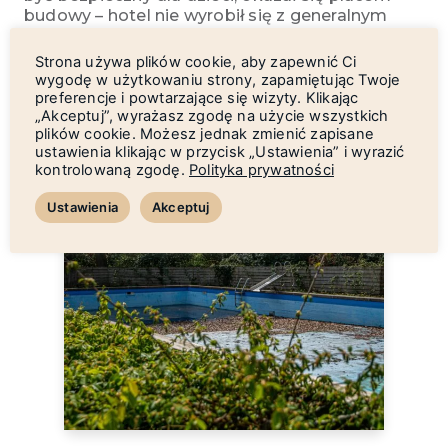
budowy – hotel nie wyrobił się z generalnym
remontem do początku sezonu. Z pięciu
basenów zawartych w opisie wyposażenia
Strona używa plików cookie, aby zapewnić Ci
hotelu czynne były dwa, o wątpliwym poziomie
wygodę w użytkowaniu strony, zapamiętując Twoje
higieny. No i wisienka na torcie –
preferencje i powtarzające się wizyty. Klikając
zakwaterowanie w hotelu innym, niż
„Akceptuj”, wyrażasz zgodę na użycie wszystkich
plików cookie. Możesz jednak zmienić zapisane
przedstawiony w ofercie, i niekoniecznie
ustawienia klikając w przycisk „Ustawienia” i wyrazić
o porównywalnym standardzie.
kontrolowaną zgodę.
Polityka prywatności
Ustawienia
Akceptuj